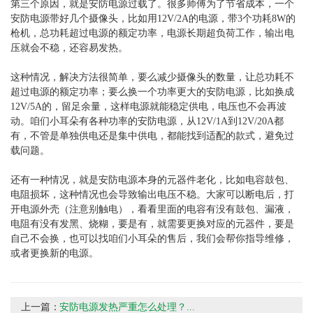
第三个原因，就是安防电源过载了。很多师傅为了节省成本，一个
安防电源带好几个摄像头，比如用12V/2A的电源，带3个功耗8W的
枪机，总功耗超过电源的额定功率，电源长期超负荷工作，输出电
压就会不稳，还容易发热。
这种情况，解决方法很简单，要么减少摄像头的数量，让总功耗不
超过电源的额定功率；要么换一个功率更大的安防电源，比如换成
12V/5A的，留足余量，这样电源就能稳定供电，电压也不会再波
动。咱们小耳朵有各种功率的安防电源，从12V/1A到12V/20A都
有，不管是单独供电还是集中供电，都能找到适配的款式，避免过
载问题。
还有一种情况，就是安防电源本身的元器件老化，比如电容鼓包、
电阻损坏，这种情况也会导致输出电压不稳。大家可以断电后，打
开电源外壳（注意别触电），看看里面的电容有没有鼓包、漏液，
电阻有没有发黑、烧糊，要是有，就需要更换对应的元器件，要是
自己不会换，也可以找咱们小耳朵的售后，我们会帮你指导维修，
或者更换新的电源。
上一篇：
安防电源发热严重怎么处理？...