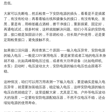
忽低。
大家可以先断电，然后检查一下安防电源的插头，看看是不是插紧
了，有没有松动；再看看输出线和摄像头的接口，有没有氧化、发
黑，要是有，用棉签蘸点酒精，擦干净接口，重新插紧、固定好，
再通电试试，很多时候，这样就能解决问题。咱们小耳朵的安防电
源，接口都是加固设计的，不容易松动，但长期户外使用，还是要
定期检查接口，避免接触不良。
如果接口没问题，再排查第二个原因——输入电压异常。安防电源
的输入电压，一般是220V家用电压，要是家里或者工地的电压本身
就不稳，比如高峰期电压过低，或者有大功率设备（比如电焊机、
水泵）启动时，电压波动太大，安防电源的输出电压也会跟着不
稳。
这种情况，咱们可以用万用表测一下输入电压，要是确实是输入电
压异常，就需要加装稳压器，稳定输入电压，这样安防电源的输出
电压自然就稳定了。这里提醒大家，尤其是工地、户外等电压波动
大的场景，一定要给安防电源配稳压器，不然不仅电压不稳，还会
缩短电源的使用寿命。