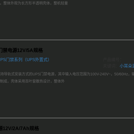
制成，整体外观为长方形半透明壳体，整机轻量
禁电源12V/5A规格
PS门禁系列（UPS外置式）
产品编号：
关键词：
小耳朵
持导轨式安装方式的UPS门禁电源，其中输入电压范围为100V-240V~，50/60Hz
冲压制成，壳体采用百叶窗散热设计，整体外
2V/2A/7Ah规格