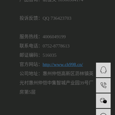
投诉反馈：QQ 736423703
服务热线：4006049199
联系电话：0752-8778613
邮证编码：516035
官方网站：
http://www.ch998.cn/
公司地址：惠州仲恺高新区沥林镇英
光村惠州仲恺中集智城产业园39号厂
房第5层