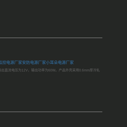
监控电源厂家
安防电源厂家
小耳朵电源厂家
，输出直流电压为12V，输出功率为60W。产品外壳采用0.6mm厚冷轧