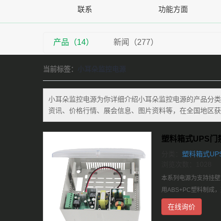
联系
功能方面
产品（14）
新闻（277）
当前标签：
小耳朵监控电源
小耳朵监控电源
为你详细介绍
小耳朵监控电源
的产品分类
资讯、价格行情、展会信息、图片资料等，在全国地区获
塑料箱式UPS门禁
分类：
塑料箱式UP
浏览次数：1028
本系列电源为支持挂壁式
用ABS+PC塑料制
在线询价