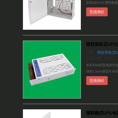
采用ABS+PC塑料
在线询价
网状导轨式UPS门
分类：
网状导轨式U
浏览次数：1026
本系列36机型电源为支
铁和1.5mm厚铝片
在线询价
塑料箱式UPS电源1