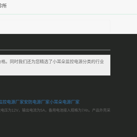
诊所
价格。同时我们还为您精选了
小耳朵监控电源
分类的行业
监控电源厂家
安防电源厂家
小耳朵电源厂家
直流电压为12V，输出电流为5A，备用电池接入规格为7Ah。产品外壳采