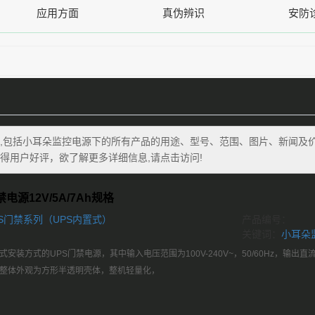
应用方面
真伪辨识
安防
,包括
小耳朵监控电源
下的所有产品的用途、型号、范围、图片、新闻及
得用户好评，欲了解更多详细信息,请点击访问!
电源12V/5A/7Ah规格
S门禁系列（UPS内置式）
产品编号：
关键词：
小耳朵
安装方式的UPS门禁电源，其中输入电压范围为100V-240V~，50/60Hz，输出
成，整体外观为方形半透明壳体，整机轻量化，