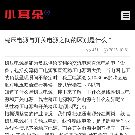
稳压电源与开关电源之间的区别是什么？
451
2025-10-31
稳压电源是能为负载供给安稳的交流电或直流电的电子设
备，包括交流稳压电源和直流稳压电源两大类。当电网电压
或负载呈现瞬间不坚定时，稳压电源会以10-30ms的响应速
度对电压幅值进行补偿，使其安稳在±2%以内。
知道了什么是稳压电源，接下来了解一下什么是线性稳压电
源和开关电源，线性稳压电源和开关电源有什么差异呢？
线性稳压电源和开关稳压电源比照剖析
根据调整管的作业情况，我们常把稳压电源分红两类：线性
稳压电源和开关稳压电源。线性稳压电源，是指调整管作业
在线性情况下的稳压电源。而在开关电源中则不相同，开关