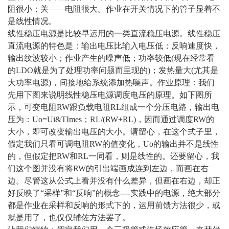
阻很小；关——电阻很大。作业在开关情况下的管子显着不
是线性情况。
线性稳压电源是比较早运用的一类直流稳压电源。线性稳压
直流电源的特色是：输出电压比输入电压低；反响速度快，
输出纹波较小；作业产生的噪声低；功率较低(现在经常看
的LDO就是为了处理功率问题而呈现的)；发热量大(尤其是
大功率电源)，间接地给系统添加热噪声。作业原理：我们
先用下图来说明线性稳压电源调度电压的原理。如下图所
示，可变电阻RW跟负载电阻RL组成一个分压电路，输出电
压为：Uo=Ui&TImes；RL/(RW+RL)，因而通过调度RW的
大小，即可改变输出电压的大小。请留心，在这个式子里，
假定我们只看可调电阻RW的值变化，Uo的输出并不是线性
的，但假定把RW和RL一同看，则是线性的。还要留心，我
们这个图并没有将RW的引出端画成连到左边，而画在右
边。尽管这从公式上看并没有什么差异，但画在右边，却正
好反映了“采样”和“反响”的概念----实践中的电源，绝大部分
都是作业在采样和反响的形式下的，运用前馈方法很少，或
就是用了，也仅仅辅佐方法罢了。